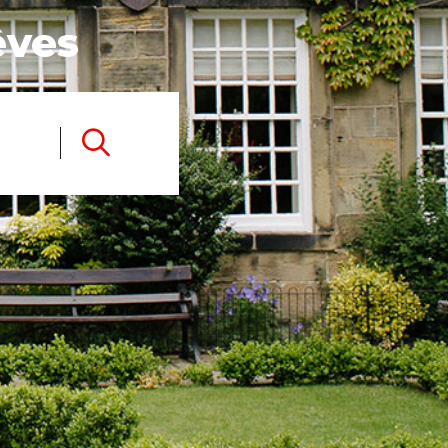
êves
Search