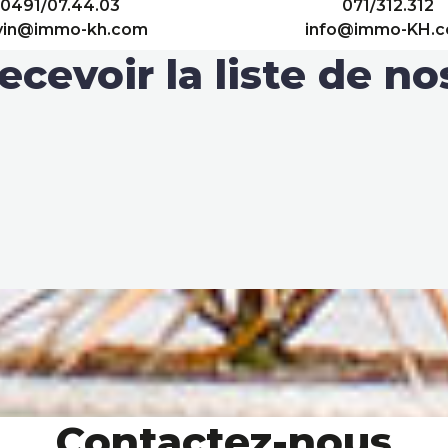
0491/07.44.03
071/312.312
vin@immo-kh.com
info@immo-KH.
ecevoir la liste de n
Contactez-nous