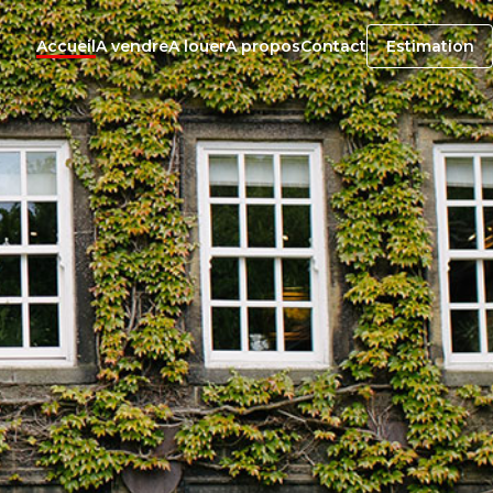
Accueil
A vendre
A louer
A propos
Contact
Estimation