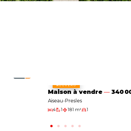
NOUVEAU
Maison à vendre
340 0
Aiseau-Presles
4
1
181 m²
1
Chambres
Salle de bain
Surface habitable
Garage/Parking