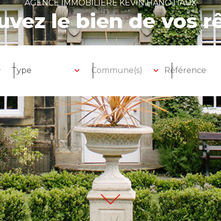
AGENCE IMMOBILIERE KEVIN HANOTIAUX
uvez le bien de vos r
Type
Commune(s)